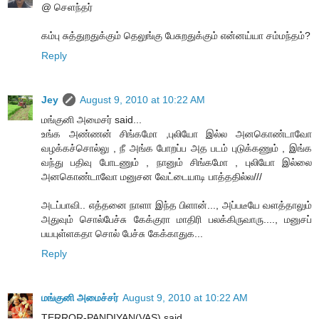
@ செளந்தர்
கம்பு சுத்துறதுக்கும் தெலுங்கு பேசுறதுக்கும் என்னய்யா சம்மந்தம்?
Reply
Jey
August 9, 2010 at 10:22 AM
மங்குனி அமைசர் said...
உங்க அண்ணன் சிங்கமோ ,புலியோ இல்ல அனகொண்டாவோ
வழக்கச்சொல்லு , நீ அங்க போறப்ப அத படம் புடுக்கணும் , இங்க
வந்து பதிவு போடணும் , நானும் சிங்கமோ , புலியோ இல்லை
அனகொண்டாவோ மனுசன வேட்டையாடி பாத்ததில்ல///
அடப்பாவி.. எத்தனை நாளா இந்த பிளான்..., அப்படீயே வளத்தாலும்
அதுவும் சொல்பேச்சு கேக்குரா மாதிரி பலக்கிருவாரு...., மனுசப்
பயபுள்ளகதா சொல் பேச்சு கேக்காதுக...
Reply
மங்குனி அமைச்சர்
August 9, 2010 at 10:22 AM
TERROR-PANDIYAN(VAS) said...