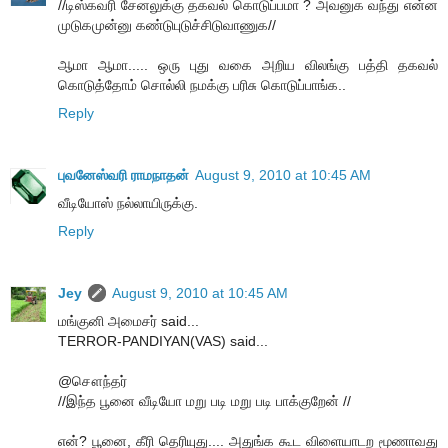
//டிஸ்கவரி சேனலுக்கு தகவல் கொடுப்பமா ? அவனுக வந்து என்ன
முடுகமுன்னு கண்டுபுடுச்சிடுவாணுக//
ஆமா ஆமா..... ஒரு புது வகை அறிய விலங்கு பத்தி தகவல்
கொடுத்தோம் சொல்லி நமக்கு பரிசு கொடுப்பாங்க..
Reply
புவனேஸ்வரி ராமநாதன்
August 9, 2010 at 10:45 AM
வீடியோஸ் நல்லாயிருக்கு.
Reply
Jey
August 9, 2010 at 10:45 AM
மங்குனி அமைசர் said...
TERROR-PANDIYAN(VAS) said...
@சௌந்தர்
//இந்த பூனை வீடியோ மறு படி மறு படி பாக்குறேன் //
என்? பூனை, கீரி தெரியுது.... அதுங்க கூட விளையாடற மூணாவது