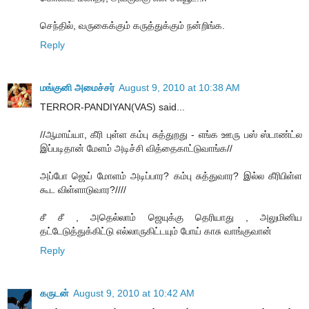
செந்தில், வருகைக்கும் கருத்துக்கும் நன்றிங்க.
Reply
மங்குனி அமைச்சர்
August 9, 2010 at 10:38 AM
TERROR-PANDIYAN(VAS) said...
//ஆமாய்யா, கீரி புள்ள கம்பு சுத்துறது - எங்க ஊரு பஸ் ஸ்டாண்ட்ல
இப்படிதான் மேளம் அடிச்சி வித்தைகாட்டுவாங்க//
அப்போ ஜெய் மோளம் அடிப்பார? கம்பு சுத்துவார? இல்ல கீரிபிள்ள
கூட விள்ளாடுவார?////
சீ சீ , அதெல்லாம் ஜெயுக்கு தெரியாது , அலுமினிய
தட்டேடுத்துக்கிட்டு எல்லாருகிட்டயும் போய் காசு வாங்குவான்
Reply
கருடன்
August 9, 2010 at 10:42 AM