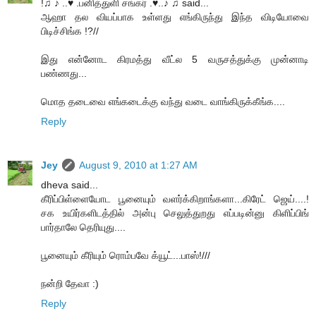
!♫ ♪ ..♥ .பனித்துளி சங்கர் .♥..♪ ♫ said...
ஆஹா தல வியப்பாக உள்ளது எங்கிருந்து இந்த விடியோவை
பிடிச்சிங்க !?//
இது என்னோட கிரமத்து வீட்ல 5 வருசத்துக்கு முன்னாடி
பண்ணது...
மொத தடைவை எங்கடைக்கு வந்து வடை வாங்கிருக்கீங்க....
Reply
Jey
August 9, 2010 at 1:27 AM
dheva said...
கீரிப்பிள்ளையோட பூனையும் வளர்க்கிறாங்களா...கிரேட் ஜெய்....!
சக உயிர்களிடத்தில் அன்பு செலுத்துறது எப்படின்னு கிளிப்பிங்
பார்தாலே தெரியுது....
பூனையும் கீரியும் ரொம்பவே க்யூட்...பாஸ்!///
நன்றி தேவா :)
Reply