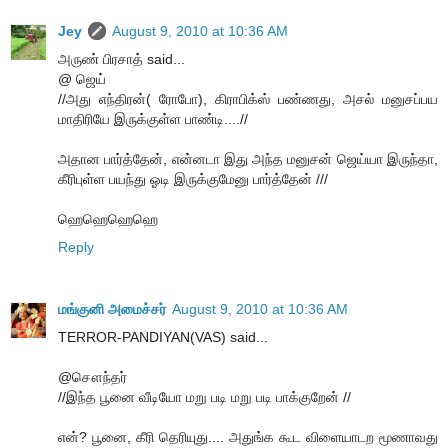
Jey
August 9, 2010 at 10:36 AM
அருண் பிரசாத் said...
@ ஜெய்
//அது எந்திரன்( ரோபோ), கிராபிக்ஸ் பண்ணது, அசல் மனுசப்பய
மாதிரியே இருக்குள்ள பாண்டி....//
அதான பார்த்தேன், என்னடா இது அந்த மனுசன் ஜெய்யா இருந்தா,
கீரிபுள்ள பயந்து ஓடி இருக்குமேனு பார்த்தேன் ///
ஹெஹெஹெஹெ
Reply
மங்குனி அமைச்சர்
August 9, 2010 at 10:36 AM
TERROR-PANDIYAN(VAS) said...
@சௌந்தர்
//இந்த பூனை வீடியோ மறு படி மறு படி பாக்குறேன் //
என்? பூனை, கீரி தெரியுது.... அதுங்க கூட விளையாடற மூணாவது