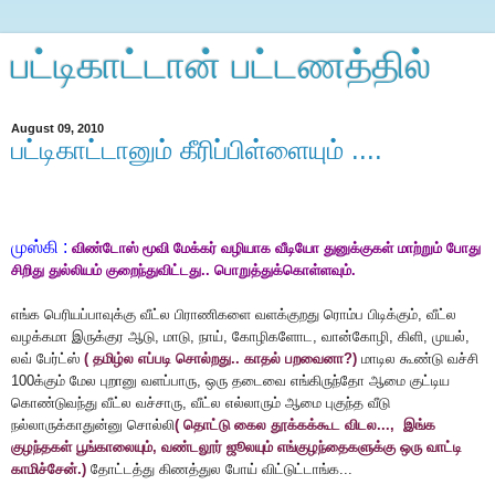
பட்டிகாட்டான் பட்டணத்தில்
August 09, 2010
பட்டிகாட்டானும் கீரிப்பிள்ளையும் ....
முஸ்கி :
விண்டோஸ் மூவி மேக்கர் வழியாக வீடியோ துனுக்குகள் மாற்றும் போது
சிறிது துல்லியம் குறைந்துவிட்டது.. பொறுத்துக்கொள்ளவும்.
எங்க பெரியப்பாவுக்கு வீட்ல பிராணிகளை வளக்குறது ரொம்ப பிடிக்கும், வீட்ல
வழக்கமா இருக்குர ஆடு, மாடு, நாய், கோழிகளோட, வான்கோழி, கிளி, முயல்,
லவ் பேர்ட்ஸ்
( தமிழ்ல எப்படி சொல்றது.. காதல் பறவைனா?)
மாடில கூண்டு வச்சி
100க்கும் மேல புறானு வளப்பாரு, ஒரு தடைவை எங்கிருந்தோ ஆமை குட்டிய
கொண்டுவந்து வீட்ல வச்சாரு, வீட்ல எல்லாரும் ஆமை புகுந்த வீடு
நல்லாருக்காதுன்னு சொல்லி
( தொட்டு கைல தூக்கக்கூட விடல..., இங்க
குழந்தகள் பூங்காலையும், வண்டலூர் ஜூலயும் எங்குழந்தைகளுக்கு ஒரு வாட்டி
காமிச்சேன்.)
தோட்டத்து கிணத்துல போய் விட்டுட்டாங்க...