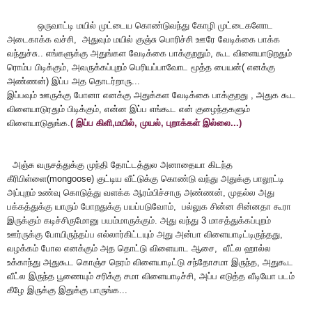
ஒருவாட்டி மயில் முட்டைய கொண்டுவந்து கோழி முட்டைகளோட
அடைகாக்க வச்சி, அதுவும் மயில் குஞ்சு பொரிச்சி ஊரே வேடிக்கை பாக்க
வந்துச்சு.. எங்களுக்கு அதுங்கள வேடிக்கை பாக்குறதும், கூட விளையாடுறதும்
ரொம்ப பிடிக்கும், அவருக்கப்புறம் பெரியப்பாவோட மூத்த பையன்( எனக்கு
அண்ணன்) இப்ப அத தொடர்றாரு...
இப்பவும் ஊருக்கு போனா எனக்கு அதுக்கள வேடிக்கை பாக்குறது , அதுக கூட
விளையாடுரதும் பிடிக்கும், என்ன இப்ப எங்கூட என் குழைந்தகளும்
விளையாடுதுங்க.
( இப்ப கிளி,மயில், முயல், புறாக்கள் இல்லை...)
அஞ்சு வருசத்துக்கு முந்தி தோட்டத்துல அனாதையா கிடந்த
கீரிபிள்ளை(mongoose) குட்டிய வீட்டுக்கு கொண்டு வந்து அதுக்கு பாலூட்டி
அப்புறம் உண்வு கொடுத்து வளக்க ஆரம்பிச்சாரு அண்ணன், முதல்ல அது
பக்கத்துக்கு யாரும் போறதுக்கு பயப்படுவோம், பல்லுக சின்ன சின்னதா கூரா
இருக்கும் கடிச்சிருமோனு பயம்மாருக்கும். அது வந்து 3 மாசத்துக்கப்புறம்
ஊர்ருக்கு போயிருந்தப்ப எல்லார்கிட்டயும் அது அன்பா விளையாடிட்டிருந்தது,
வழக்கம் போல எனக்கும் அத தொட்டு விளையாட ஆசை, வீட்ல ஹால்ல
உக்காந்து அதுகூட கொஞ்ச நெரம் விளையாடிட்டு சந்தோசமா இருந்த, அதுகூட
வீட்ல இருந்த பூணையும் சரிக்கு சமா விளையாடிச்சி, அப்ப எடுத்த வீடியோ படம்
கீழே இருக்கு இதுக்கு பாருங்க...