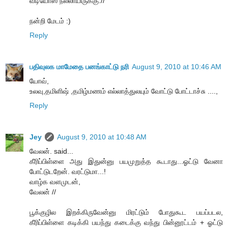
வீடியோஸ் நல்லாயிருக்கு.//
நன்றி மேடம் :)
Reply
பதிவுலக மாமேதை பனங்காட்டு நரி
August 9, 2010 at 10:46 AM
யோவ்,
உலவு,தமிளிஷ் ,தமிழ்மணம் எல்லாத்துலயும் வோட்டு போட்டாச்சு ....,
Reply
Jey
August 9, 2010 at 10:48 AM
வேலன். said...
கீரிப்பிள்ளை அது இதுன்னு பயமுறுத்த கூடாது...ஓட்டு வேனா
போட்டுடறேன். வரட்டுமா...!
வாழ்க வளமுடன்,
வேலன் //
பூக்குழில இறக்கிருவேன்னு மிரட்டும் போதுகூட பயப்படல,
கீரிப்பிள்ளை கடிக்கி பயந்து கடைக்கு வந்து பின்னூட்டம் + ஓட்டு