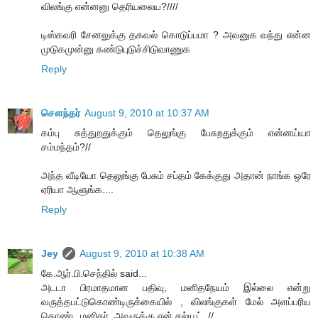
விலங்கு என்னனு தெரியலைய?////
டிஸ்கவரி சேனலுக்கு தகவல் கொடுப்பமா ? அவனுக வந்து என்ன
முடுகமுன்னு கண்டுபுடுச்சிடுவாணுக
Reply
சௌந்தர்
August 9, 2010 at 10:37 AM
கம்பு சுத்துறதுக்கும் தெலுங்கு பேசுறதுக்கும் என்னய்யா
சம்மந்தம்?//
அந்த வீடியோ தெலுங்கு பேசும் சப்தம் கேக்குது அதான் நாங்க ஒரே
ஏரியா ஆளுங்க....
Reply
Jey
August 9, 2010 at 10:38 AM
கே.ஆர்.பி.செந்தில் said...
அடடா பிரமாதமான பதிவு, மனிதநேயம் இல்லை என்று
வருத்தபட்டுகொண்டிருக்கையில் , விலங்குகள் மேல் அளப்பரிய
கொண்ட மனிதர், அவருக்கு என் சல்யூட்..//