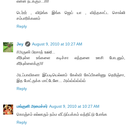
என்ன நடக்கும்...////
டெர்ரர் , விடுங்க இங்க ஜெய் யா , வித்தகாட்ட சொல்லி
சம்பாரிக்கலாம்
Reply
Jey
August 9, 2010 at 10:27 AM
//அருண் பிரசாத் said...
கீரிபுள்ள உங்களை கடிச்சா எத்தனை ஊசி போடனும்,
கீரிபுள்ளைக்கு!//
அடப்பாவிகளா இப்படியெல்லாம் கேள்வி கேப்பீகண்ணு தெரிஞ்சா,
இத போட்ருக்க மாட்டேனே... அவ்வ்வ்வ்வ்வ்
Reply
மங்குனி அமைச்சர்
August 9, 2010 at 10:27 AM
கொஞ்சம் எல்லாரும் நம்ம வீட்டுப்பக்கம் வந்திட்டு போங்க
Reply