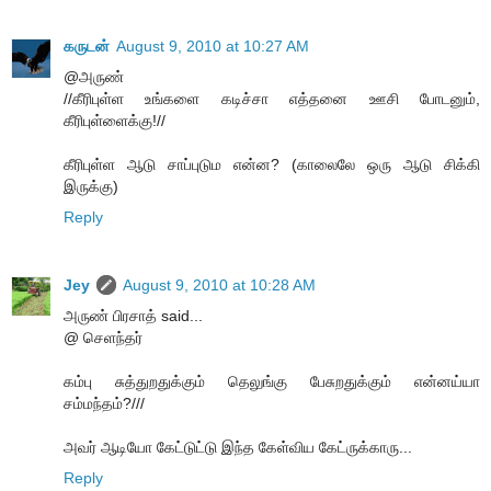
கருடன்
August 9, 2010 at 10:27 AM
@அருண்
//கீரிபுள்ள உங்களை கடிச்சா எத்தனை ஊசி போடனும்,
கீரிபுள்ளைக்கு!//
கீரிபுள்ள ஆடு சாப்புடும என்ன? (காலைலே ஒரு ஆடு சிக்கி
இருக்கு)
Reply
Jey
August 9, 2010 at 10:28 AM
அருண் பிரசாத் said...
@ செளந்தர்
கம்பு சுத்துறதுக்கும் தெலுங்கு பேசுறதுக்கும் என்னய்யா
சம்மந்தம்?///
அவர் ஆடியோ கேட்டுட்டு இந்த கேள்விய கேட்ருக்காரு...
Reply