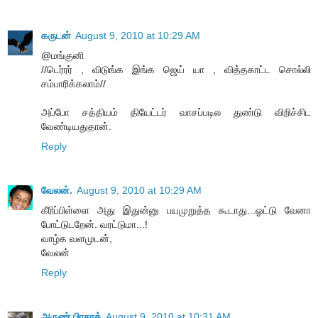
கருடன்
August 9, 2010 at 10:29 AM
@மங்குனி
//டெர்ரர் , விடுங்க இங்க ஜெய் யா , வித்தகாட்ட சொல்லி
சம்பாரிக்கலாம்//
அப்போ சத்தியம் தியேட்டர் வாசப்படில துண்டு விறிச்சிட
வேண்டியதுதான்.
Reply
வேலன்.
August 9, 2010 at 10:29 AM
கீரிப்பிள்ளை அது இதுன்னு பயமுறுத்த கூடாது...ஓட்டு வேனா
போட்டுடறேன். வரட்டுமா...!
வாழ்க வளமுடன்,
வேலன்
Reply
அருண் பிரசாத்
August 9, 2010 at 10:31 AM