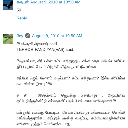
கருடன்
August 9, 2010 at 10:50 AM
50
Reply
Jey
August 9, 2010 at 10:50 AM
///மங்குனி அமைசர் said...
TERROR-PANDIYAN(VAS) said...
//ஆமாய்யா, கீரி புள்ள கம்பு சுத்துறது - எங்க ஊரு பஸ் ஸ்டாண்ட்ல
இப்படிதான் மேளம் அடிச்சி வித்தைகாட்டுவாங்க//
அப்போ ஜெய் மோளம் அடிப்பார? கம்பு சுத்துவார? இல்ல கீரிபிள்ள
கூட விள்ளாடுவார?////
சீ சீ , அதெல்லாம் ஜெயுக்கு தெரியாது , அலுமினிய
தட்டேடுத்துக்கிட்டு எல்லாருகிட்டயும் போய் காசு வாங்குவான்///
மங்குனி உனக்கு போட்டியா பிச்சையெடுத்து கல்லாகட்டச் சொல்லி
உசுப்பேத்துராங்க.. அப்புறம் உமக்கு வரும்படி கம்மியாயிருச்சுன்னா
என்னை குத்தம் சொல்லக்கூடாது...