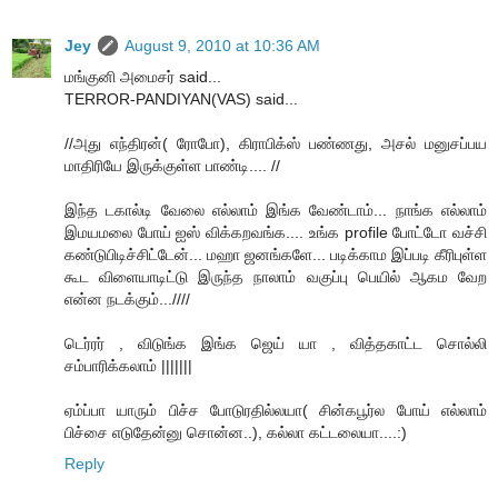
Jey
August 9, 2010 at 10:36 AM
மங்குனி அமைசர் said...
TERROR-PANDIYAN(VAS) said...
//அது எந்திரன்( ரோபோ), கிராபிக்ஸ் பண்ணது, அசல் மனுசப்பய
மாதிரியே இருக்குள்ள பாண்டி.... //
இந்த டகால்டி வேலை எல்லாம் இங்க வேண்டாம்... நாங்க எல்லாம்
இமயமலை போய் ஐஸ் விக்கறவங்க.... உங்க profile போட்டோ வச்சி
கண்டுபிடிச்சிட்டேன்... மஹா ஜனங்களே... படிக்காம இப்படி கீரிபுள்ள
கூட விளையாடிட்டு இருந்த நாலாம் வகுப்பு பெயில் ஆகம வேற
என்ன நடக்கும்...////
டெர்ரர் , விடுங்க இங்க ஜெய் யா , வித்தகாட்ட சொல்லி
சம்பாரிக்கலாம் |||||||
ஏம்ப்பா யாரும் பிச்ச போடுரதில்லயா( சின்கபூர்ல போய் எல்லாம்
பிச்சை எடுதேன்னு சொன்ன..), கல்லா கட்டலையா....:)
Reply