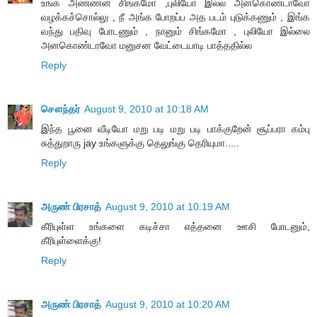
உங்க அண்ணன் சிங்கமோ ,புலியோ இல்ல அனகொண்டாவோ
வழக்கச்சொல்லு , நீ அங்க போறப்ப அத படம் புடுக்கணும் , இங்க
வந்து பதிவு போடணும் , நானும் சிங்கமோ , புலியோ இல்லை
அனகொண்டாவோ மனுசன வேட்டையாடி பாத்ததில்ல
Reply
சௌந்தர்
August 9, 2010 at 10:18 AM
இந்த பூனை வீடியோ மறு படி மறு படி பாக்குறேன் சூப்பரா கம்பு
சுத்துறாரு jay உங்களுக்கு தெலுங்கு தெரியுமா.....
Reply
அருண் பிரசாத்
August 9, 2010 at 10:19 AM
கீரிபுள்ள உங்களை கடிச்சா எத்தனை ஊசி போடனும்,
கீரிபுள்ளைக்கு!
Reply
அருண் பிரசாத்
August 9, 2010 at 10:20 AM