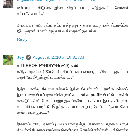
//டெர்ரர் , விடுங்க இங்க ஜெய் யா , வித்தகாட்ட சொல்லி
சம்பாரிக்கலாம்//
ஆமாய்யா, கீரி புள்ள கம்பு சுத்துறது - எங்க ஊரு பஸ் ஸ்டாண்ட்ல
இப்படிதான் மேளம் அடிச்சி வித்தைகாட்டுவாங்க
Reply
Jey
August 9, 2010 at 10:31 AM
// TERROR-PANDIYAN(VAS) said...
//அது எந்திரன்( ரோபோ), கிராபிக்ஸ் பண்ணது, அசல் மனுசப்பய
மாதிரியே இருக்குள்ள பாண்டி.... //
இந்த டகால்டி வேலை எல்லாம் இங்க வேண்டாம்... நாங்க எல்லாம்
இமயமலை போய் ஐஸ் விக்கறவங்க.... உங்க profile போட்டோ வச்சி
கண்டுபிடிச்சிட்டேன்... மஹா ஜனங்களே... படிக்காம இப்படி கீரிபுள்ள
கூட விளையாடிட்டு இருந்த நாலாம் வகுப்பு பெயில் ஆகம வேற
என்ன நடக்கும்...///
ந்கொய்யாலே, நாலாப்பு பெயிலானதுக்கு காரணம் எருமை மாடு
மேய்க்கப்போனதுனாலேனு தெளிவாச் சொல்லிருக்கேன்... நீ சொல்ர