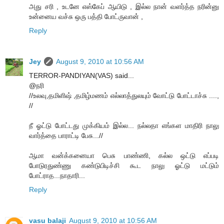
அது சரி , உடனே எஸ்கேப் ஆயிடு , இல்ல நான் வளர்த்த நரின்னு
உன்னைய வச்சு ஒரு பத்தி போட்ருவான் ,
Reply
Jey
August 9, 2010 at 10:56 AM
TERROR-PANDIYAN(VAS) said...
@நரி
//உலவு,தமிளிஷ் ,தமிழ்மணம் எல்லாத்துலயும் வோட்டு போட்டாச்சு ....,
//
நீ ஓட்டு போட்டது முக்கியம் இல்ல... நல்லதா எங்கள மாதிரி நாலு
வார்த்தை பாராட்டி பேசு...//
ஆமா வன்க்கனையா பெசு பாண்ணி, கல்ல ஒட்டு எப்படி
போடுரதுண்ணு கண்டுபிடிச்சி கூட நாலு ஓட்டு மட்டும்
போட்ராத...நாதாரி...
Reply
vasu balaji
August 9, 2010 at 10:56 AM