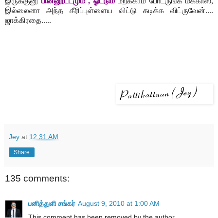
இருக்குனு
பின்னூட்டமும் , ஓட்டும்
மறக்காம போட்ருங்க மக்காஸ்,
இல்லைனா அந்த கீரிப்புள்ளைய விட்டு கடிக்க விட்ருவேன்...
.
ஜாக்கிரதை.....
Jey
at
12:31 AM
Share
135 comments:
பனித்துளி சங்கர்
August 9, 2010 at 1:00 AM
This comment has been removed by the author.