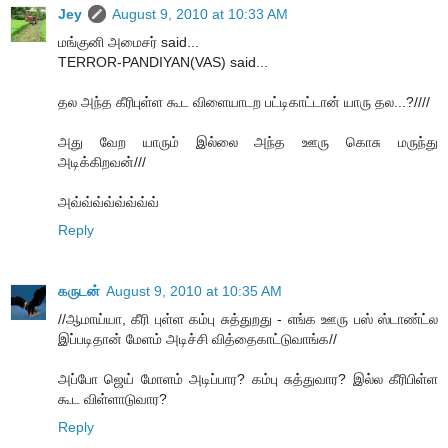
Jey
August 9, 2010 at 10:33 AM
மங்குனி அமைசர் said...
TERROR-PANDIYAN(VAS) said...
தல அந்த கீரிபுள்ள கூட விளையாடற பட்டிகாட்டான் யாரு தல...?////
அது வேற யாரும் இல்லை அந்த ஊரு கொசு மருந்து
அடிக்கிறவன்///
அவ்வ்வ்வ்வ்வ்வ்வ்
Reply
கருடன்
August 9, 2010 at 10:35 AM
//ஆமாய்யா, கீரி புள்ள கம்பு சுத்துறது - எங்க ஊரு பஸ் ஸ்டாண்ட்ல
இப்படிதான் மேளம் அடிச்சி வித்தைகாட்டுவாங்க//
அப்போ ஜெய் மோளம் அடிப்பார? கம்பு சுத்துவார? இல்ல கீரிபிள்ள
கூட விள்ளாடுவார?
Reply